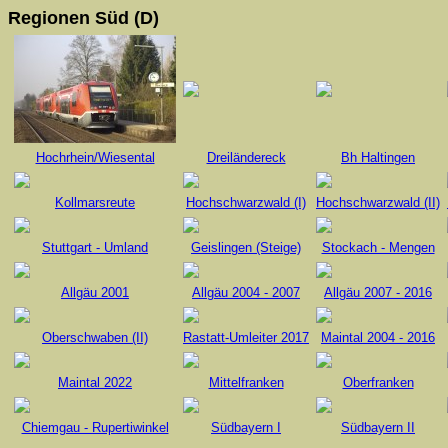
Regionen Süd (D)
Hochrhein/Wiesental
Dreiländereck
Bh Haltingen
Kollmarsreute
Hochschwarzwald (I)
Hochschwarzwald (II)
Stuttgart - Umland
Geislingen (Steige)
Stockach - Mengen
Allgäu 2001
Allgäu 2004 - 2007
Allgäu 2007 - 2016
Oberschwaben (II)
Rastatt-Umleiter 2017
Maintal 2004 - 2016
Maintal 2022
Mittelfranken
Oberfranken
Chiemgau - Rupertiwinkel
Südbayern I
Südbayern II